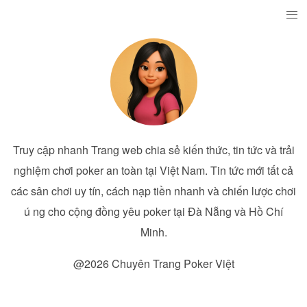
Truy cập nhanh Trang web chia sẻ kiến thức, tin tức và trải
nghiệm chơi poker an toàn tại Việt Nam. Tin tức mới tất cả
các sân chơi uy tín, cách nạp tiền nhanh và chiến lược chơi
ú ng cho cộng đồng yêu poker tại Đà Nẵng và Hồ Chí
Minh.
@2026 Chuyên Trang Poker Việt