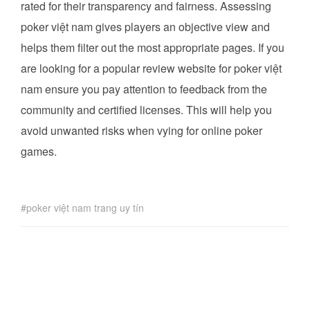
rated for their transparency and fairness. Assessing
poker việt nam gives players an objective view and
helps them filter out the most appropriate pages. If you
are looking for a popular review website for poker việt
nam ensure you pay attention to feedback from the
community and certified licenses. This will help you
avoid unwanted risks when vying for online poker
games.
poker việt nam trang uy tín